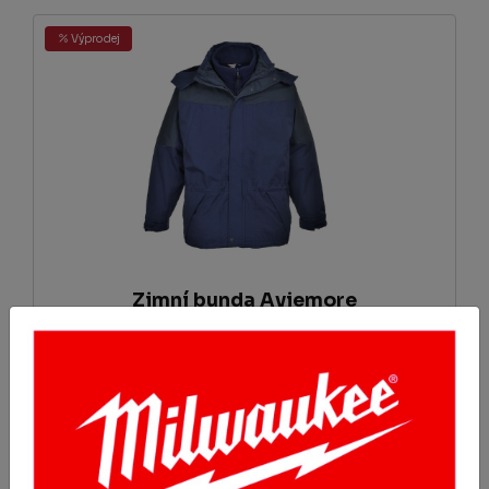
Výprodej
Zimní bunda Aviemore
1557.5 Kč
Koupit
s DPH 1884.58 Kč