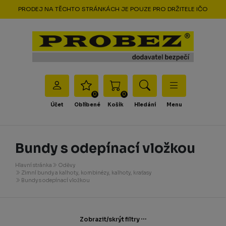
PRODEJ NA TĚCHTO STRÁNKÁCH JE POUZE PRO DRŽITELE IČO
0
0
Účet
Oblíbené
Košík
Hledání
Menu
Bundy s odepínací vložkou
Hlavní stránka
Oděvy
Zimní bundy a kalhoty, kombinézy, kalhoty, kraťasy
Bundy s odepínací vložkou
Zobrazit/skrýt filtry