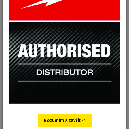
Zimní bunda Orkney
1575 Kč
Koupit
s DPH 1905.75 Kč
Rozumím a zavřít