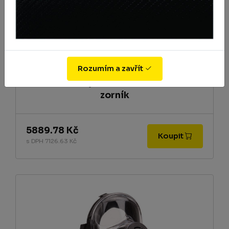
Rozumím a zavřít
Celoobličejová maska SR 200 PC
zorník
5889.78 Kč
Koupit
s DPH 7126.63 Kč