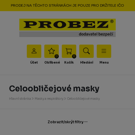
PRODEJ NA TĚCHTO STRÁNKÁCH JE POUZE PRO DRŽITELE IČO
0
0
Účet
Oblíbené
Košík
Hledání
Menu
Celoobličejové masky
Hlavní stránka
Masky a respirátory
Celoobličejové masky
Zobrazit/skrýt filtry