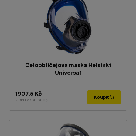
Celoobličejová maska Helsinki
Universal
1907.5 Kč
Koupit
s DPH 2308.08 Kč