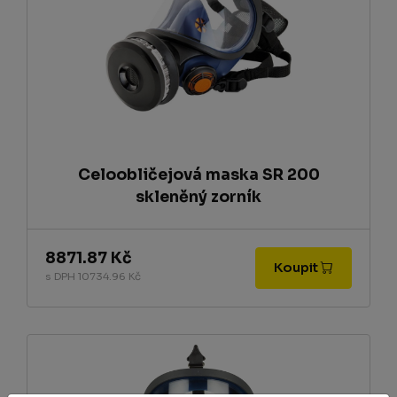
Celoobličejová maska SR 200
skleněný zorník
8871.87 Kč
Koupit
s DPH 10734.96 Kč