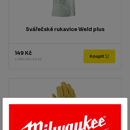
Svářečské rukavice Weld plus
149 Kč
Koupit
s DPH 180.29 Kč