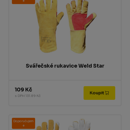
e
Svářečské rukavice Weld Star
109 Kč
Koupit
s DPH 131.89 Kč
Doporučujem
e