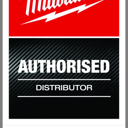
Svářečské rukavice Kirk
123.79 Kč
Koupit
s DPH 149.79 Kč