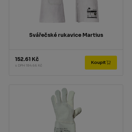
Svářečské rukavice Martius
152.61 Kč
Koupit
s DPH 184.66 Kč