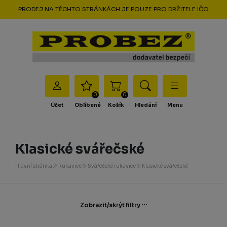
PRODEJ NA TĚCHTO STRÁNKÁCH JE POUZE PRO DRŽITELE IČO
0
0
Účet
Oblíbené
Košík
Hledání
Menu
Klasické svářečské
Hlavní stránka
Rukavice
Svářečské rukavice
Klasické svářečské
Zobrazit/skrýt filtry