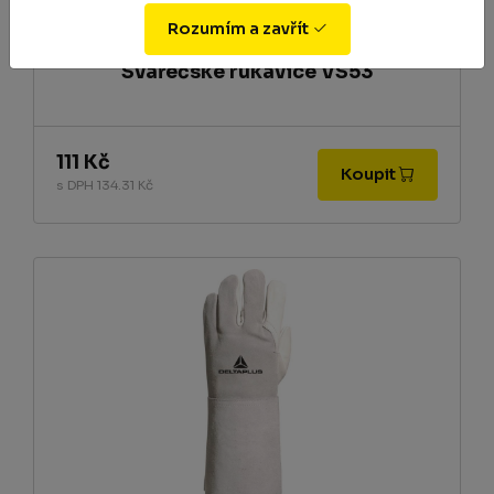
Rozumím a zavřít
Svářečské rukavice VS53
111 Kč
Koupit
s DPH 134.31 Kč