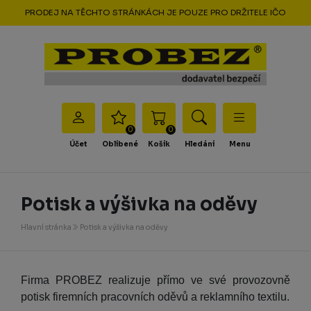
PRODEJ NA TĚCHTO STRÁNKÁCH JE POUZE PRO DRŽITELE IČO
0
0
Účet
Oblíbené
Košík
Hledání
Menu
Potisk a výšivka na oděvy
Hlavní stránka
Potisk a výšivka na oděvy
Firma PROBEZ realizuje přímo ve své provozovně
potisk firemních pracovních oděvů a reklamního textilu.