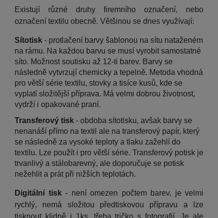
Existují různé
druhy firemního označení, nebo
označení textilu obecně. Většinou se dnes využívají:
Sítotisk
- protlačení barvy šablonou na sítu nataženém
na rámu. Na každou barvu se musí vyrobit samostatné
síto. Možnost soutisku až 12-ti barev. Barvy se
následně vytvrzují chemicky a tepelně. Metoda vhodná
pro větší série textilu, stovky a tisíce kusů, kde se
vyplatí složitější příprava. Má velmi dobrou životnost,
vydrží i opakované praní.
Transferový tisk
-
obdoba sítotisku, avšak barvy se
nenanáší přímo na textil ale na transferový papír, který
se následně za vysoké teploty a tlaku zažehlí do
textilu. Lze použít i pro větší série. Transferový potisk je
trvanlivý a stálobarevný, ale doporučuje se potisk
nežehlit a prát při nižších teplotách.
Digitální tisk
- není omezen počtem barev, je velmi
rychlý, nemá složitou předtiskovou přípravu a lze
tisknout klidně i 1ks, třeba tričko s fotografií. Je ale