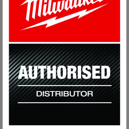
Samozřejmostí je, že u nás v PROBEZU Vám také
pomůžeme logo vytvořit či upravit, zkušeného grafika
zde máme.