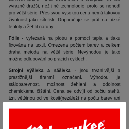
výrazně dražší, než jiné technologie, proto se nehodí
pro větší série. Přes svou vysokou cenu nemá takovou
životnost jako sítotisk. Doporučuje se prát na nízké
teploty a žehlit naruby.
Fólie
- vyřezaná na plotru a pomocí tepla a tlaku
fixována na textil. Omezena počtem barev a celkem
drahá metoda na větší série. Nevýhodou je také
možné odlupování po pracích cyklech.
Strojní výšivka a nášivka
- jsou trvanlivější a
prestižnější firemní označení. Výhodou je
stálobarevnost, možnost žehlení a odolnost
chemickému čištění. Cena se odvíjí od počtu stehů,
tzn. většinou od velikosti(nezáleží na počtu barev ani
na počtu kusů).
Výběr nejvhodnější metody Vám doporučí naši
odborníci s dlouholetou praxí.