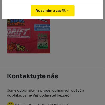
Rozumím a zavřít
Kontaktujte nás
Jsme odborníky na prodej ochraných oděvů a
doplňků. Jsme Váš dodavatel bezpečí!