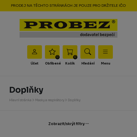
PRODEJ NA TĚCHTO STRÁNKÁCH JE POUZE PRO DRŽITELE IČO
0
0
Účet
Oblíbené
Košík
Hledání
Menu
Doplňky
Hlavní stránka
Masky a respirátory
Doplňky
Zobrazit/skrýt filtry