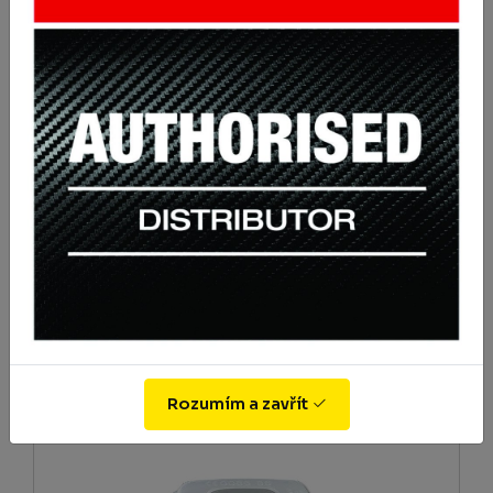
Adaptér k maskám 3M
95.61 Kč
Koupit
s DPH 115.69 Kč
Rozumím a zavřít