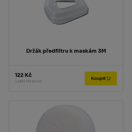
Držák předfiltru k maskám 3M
122 Kč
Koupit
s DPH 147.62 Kč