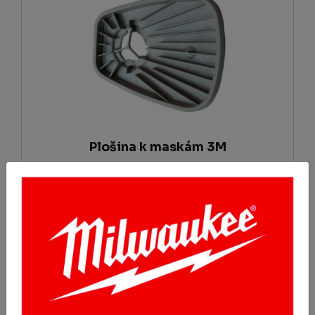
Plošina k maskám 3M
217.6 Kč
Koupit
s DPH 263.3 Kč