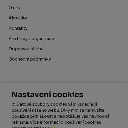
O nás
Aktuality
Kontakty
Pro firmy a organizace
Doprava a platba
Obchodní podmínky
Poradna
Nastavení cookies
Nevíte si rady? Poradím s výběrem!
🍪 Datové soubory cookies vám usnadňují
Více zde
používání našeho webu. Díky nim se nemusíte
pokaždé přihlašovat a neobtěžuje vás nevhodná
reklama. Více informací o používání cookies
Sledujte nás