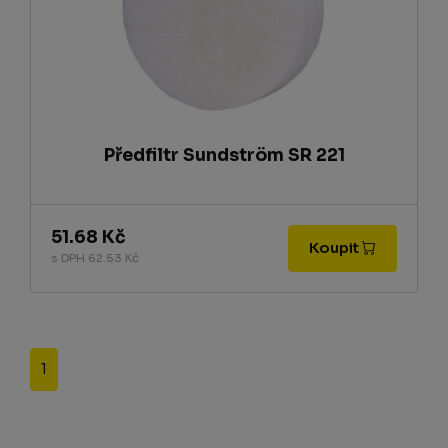
Předfiltr Sundström SR 221
51.68 Kč
Koupit
s DPH 62.53 Kč
1