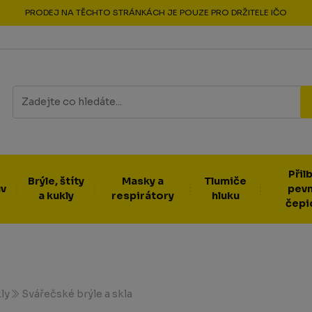
PRODEJ NA TĚCHTO STRÁNKÁCH JE POUZE PRO DRŽITELE IČO
Přilb
Brýle, štíty
Masky a
Tlumiče
v
pev
a kukly
respirátory
hluku
čepi
ly
Svářečské brýle a skla