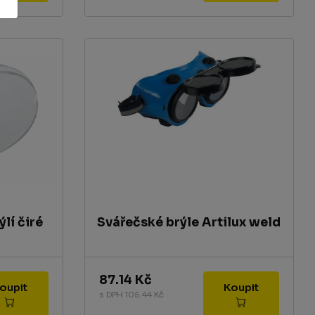
lí čiré
Svářečské brýle Artilux weld
87.14 Kč
Koupit
Koupit
s DPH 105.44 Kč