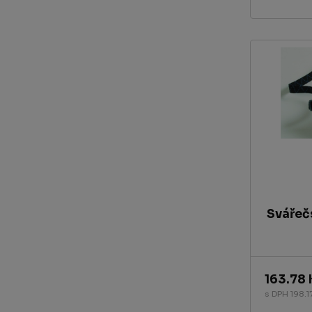
Svářeč
163.78 
s DPH 198.1