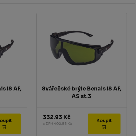
s IS AF,
Svářečské brýle Benais IS AF,
AS st.3
332.93 Kč
Koupit
Koupit
s DPH 402.85 Kč