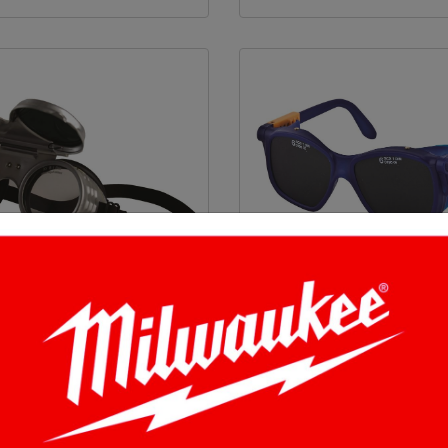
řečské brýle SB-1
Svářečské brýle 
 Kč
211.13 Kč
Koupit
53 Kč
s DPH 255.47 Kč