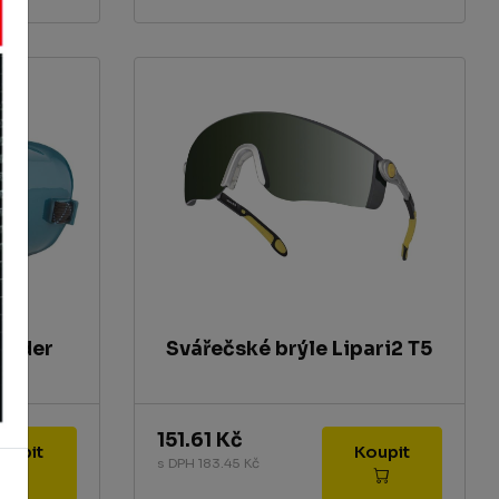
elder
Svářečské brýle Lipari2 T5
151.61 Kč
Koupit
Koupit
s DPH 183.45 Kč