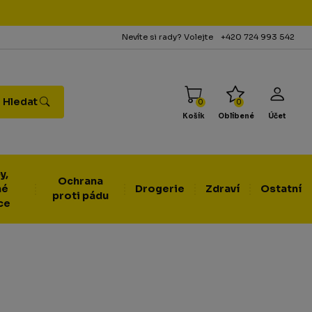
Nevíte si rady? Volejte
+420 724 993 542
Hledat
0
0
Košík
Oblíbené
Účet
y,
Ochrana
né
Drogerie
Zdraví
Ostatní
proti pádu
ce