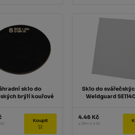
áhradní sklo do
Sklo do svářečskýc
ských brýlí kouřové
Weldguard SE1140
č
4.46 Kč
Koupit
 Kč
s DPH 5.4 Kč