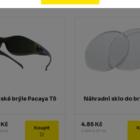
ské brýle Pacaya T5
Náhradní sklo do brý
 Kč
4.85 Kč
Koupit
92 Kč
s DPH 5.87 Kč