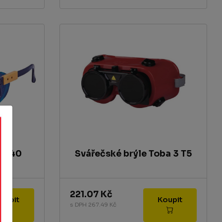
BB-40
Svářečské brýle Toba 3 T5
221.07 Kč
Koupit
Koupit
s DPH 267.49 Kč