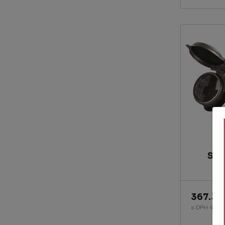
Svá
367.38
s DPH 444.