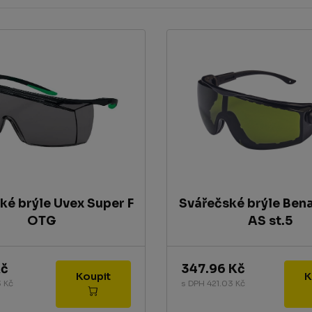
ké brýle Uvex Super F
Svářečské brýle Benai
OTG
AS st.5
Kč
347.96 Kč
Koupit
 Kč
s DPH 421.03 Kč