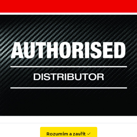
rdon R1000 svářečské
Svářečské brýle W
 Kč
136.33 Kč
Koupit
8 Kč
s DPH 164.96 Kč
Rozumím a zavřít