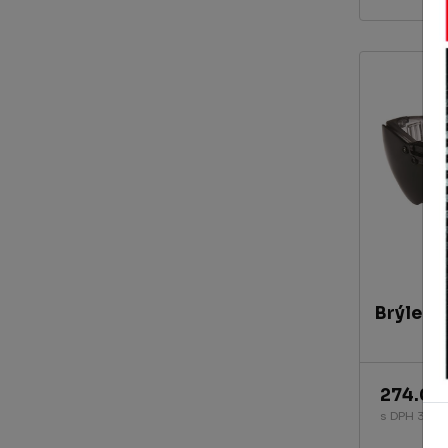
Brýle A
274.03
s DPH 331.5