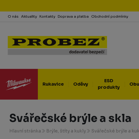
O nás
Aktuality
Kontakty
Doprava a platba
Obchodní podmínky
ESD
Rukavice
Oděvy
Obu
produkty
Svářečské brýle a skla
Hlavní stránka
Brýle, štíty a kukly
Svářečské brýle a kuk