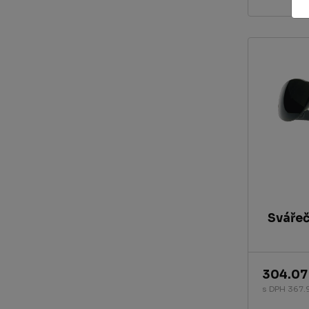
Svářeč
304.07
s DPH 367.