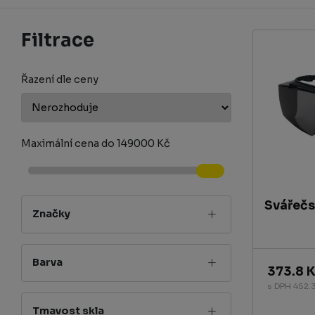
Filtrace
Řazení dle ceny
Maximální cena
do
149000
Kč
Svářečs
Značky
Barva
373.8 
s DPH 452.3
Tmavost skla