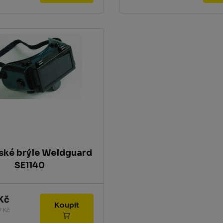
ské brýle Weldguard
SE1140
Kč
Koupit
7 Kč