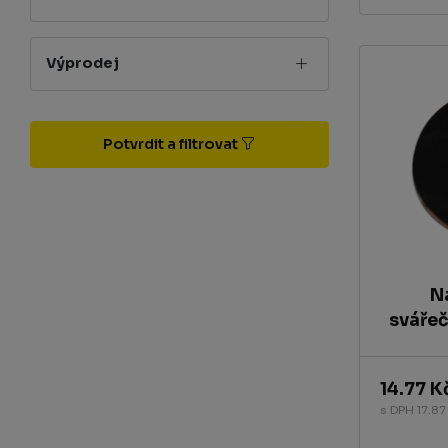
Výprodej
Potvrdit a filtrovat
N
svářeč
14.77 K
s DPH 17.87