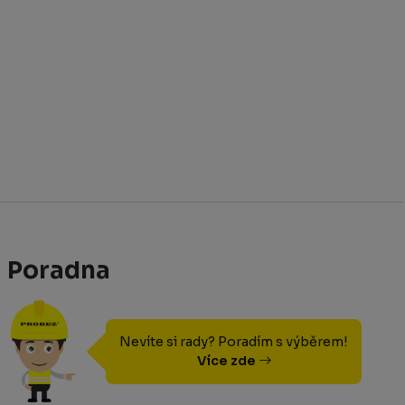
Poradna
Nevíte si rady? Poradím s výběrem!
Více zde