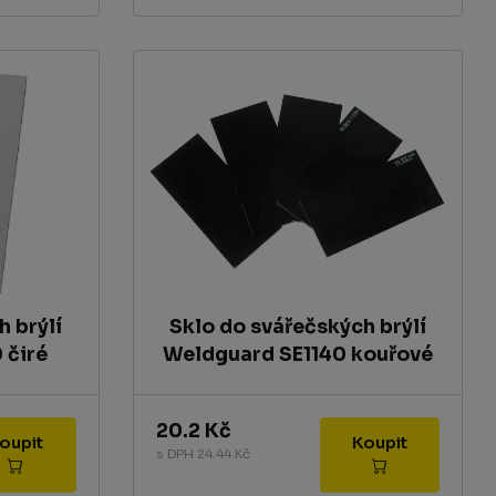
h brýlí
Sklo do svářečských brýlí
 čiré
Weldguard SE1140 kouřové
20.2 Kč
Koupit
Koupit
s DPH 24.44 Kč