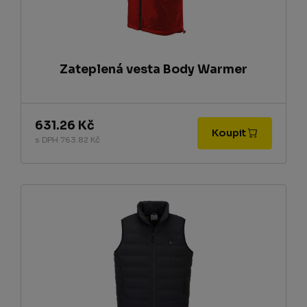
Zateplená vesta Body Warmer
631.26 Kč
Koupit
s DPH 763.82 Kč