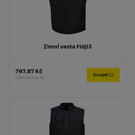
Zimní vesta Fidji3
797.87 Kč
Koupit
s DPH 965.42 Kč