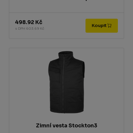
498.92 Kč
Koupit
s DPH 603.69 Kč
Zimní vesta Stockton3