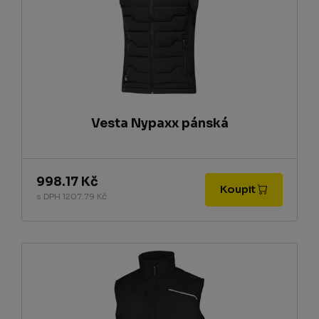
Vesta Nypaxx pánská
998.17 Kč
Koupit
s DPH 1207.79 Kč