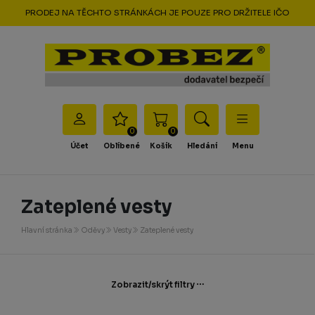
PRODEJ NA TĚCHTO STRÁNKÁCH JE POUZE PRO DRŽITELE IČO
0
0
Účet
Oblíbené
Košík
Hledání
Menu
Zateplené vesty
Hlavní stránka
Oděvy
Vesty
Zateplené vesty
Zobrazit/skrýt filtry