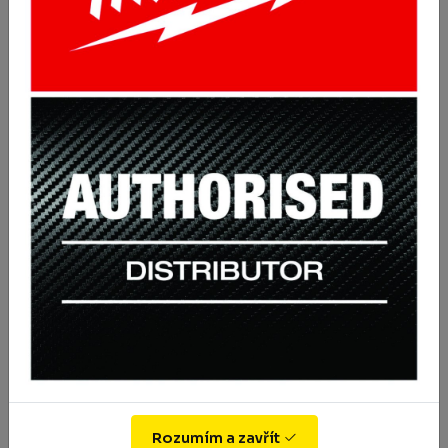
Zimní vesta Max Neo
541.8 Kč
Koupit
s DPH 655.58 Kč
Rozumím a zavřít