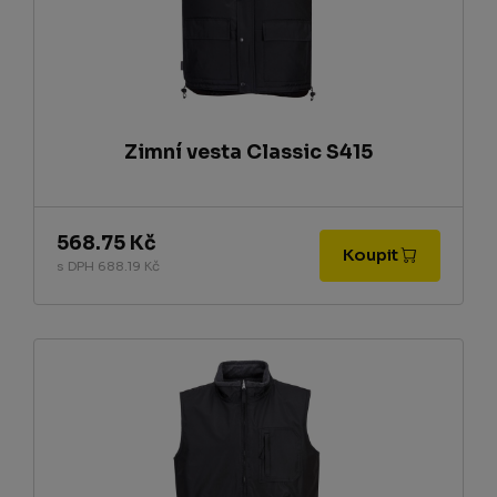
Zimní vesta Classic S415
568.75 Kč
Koupit
s DPH 688.19 Kč