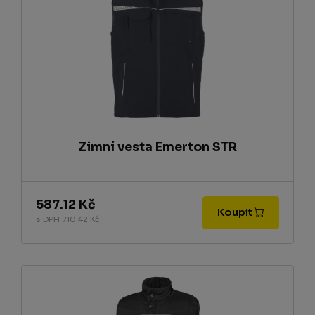
Zimní vesta Emerton STR
587.12 Kč
Koupit
s DPH 710.42 Kč