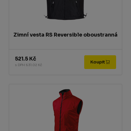
Zimní vesta RS Reversible oboustranná
521.5 Kč
Koupit
s DPH 631.02 Kč