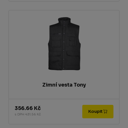
Zimní vesta Tony
356.66 Kč
Koupit
s DPH 431.56 Kč